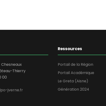
Ressources
s Chesneaux
Portail de la Région
âteau-Thierry
Portail Académique
0 00
Le Greta (Aisne)
Génération 2024
po-jverne.fr